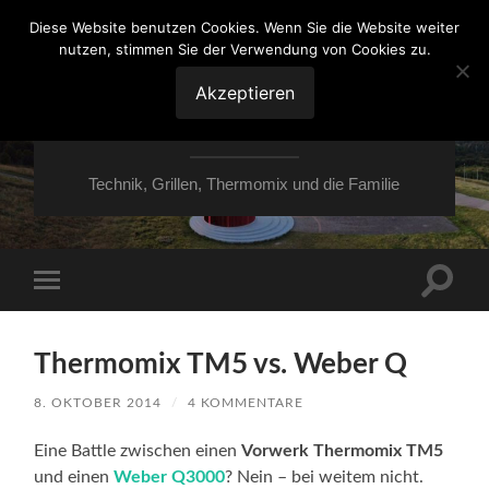
Diese Website benutzen Cookies. Wenn Sie die Website weiter
nutzen, stimmen Sie der Verwendung von Cookies zu.
VON ESSEN ÜBER
HESSEN NACH
Akzeptieren
MOERS
Technik, Grillen, Thermomix und die Familie
Suchfe
Mobile-
ein-/a
Menü
ein-/ausblenden
Thermomix TM5 vs. Weber Q
8. OKTOBER 2014
/
4 KOMMENTARE
Eine Battle zwischen einen
Vorwerk Thermomix TM5
und einen
Weber Q3000
? Nein – bei weitem nicht.