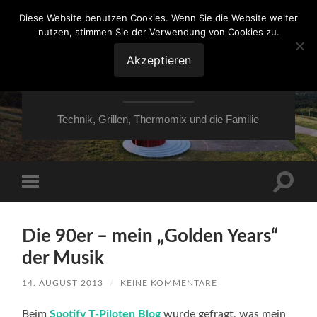
Diese Website benutzen Cookies. Wenn Sie die Website weiter
nutzen, stimmen Sie der Verwendung von Cookies zu.
VON ESSEN ÜBER
HESSEN NACH
Akzeptieren
MOERS
Technik, Grillen, Thermomix und die Familie
Suchfe
Mobile-
ein-/a
Menü
ein-/ausblenden
Die 90er – mein „Golden Years“
der Musik
14. AUGUST 2013
/
KEINE KOMMENTARE
Beim
Spotify T-Piloten Blog
wurde gefragt, was mein