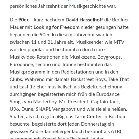
persönliches Jahrzehnt der Musikgeschichte war.
Die
90er
– kurz nachdem
David Hasselhoff
die Berliner
Mauer mit
Looking for Freedom
nieder gesungen hatte
begannen die 90er. In diesem Jahrzehnt war ich
zwischen 11 und 21 Jahre alt, Musiksender wie MTV
wurden populär und bestimmten durch ihre
Musikvideo-Rotationen die Musikszene. Boygroups,
Eurodance, Techno und Trance bestimmten das
Musikprogramm in den Radiostationen und in den
Clubs. Während mir damals Backstreet Boys, Take That
und East 17 eher musikalisch als Begleiterscheinung
durchgingen begeisterten mich früh die Eurodance
Songs von Masterboy, Mr. President, Captain Jack,
U96, Dune, SNAP!, Vengaboys und wie sie alle heißen.
Später, als ich regelmäßig das
Tarm Center
in Bochum
besuchte, begeisterte dort jeden Donnerstag ein
gewisser André Tanneberger (auch bekannt als ATB)
zusammen mit Spacekid als Resident. In der