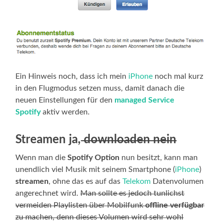
Ein Hinweis noch, dass ich mein
iPhone
noch mal kurz
in den Flugmodus setzen muss, damit danach die
neuen Einstellungen für den
managed Service
Spotify
aktiv werden.
Streamen ja,
downloaden nein
Wenn man die
Spotify Option
nun besitzt, kann man
unendlich viel Musik mit seinem Smartphone (
iPhone
)
streamen
, ohne das es auf das
Telekom
Datenvolumen
angerechnet wird.
Man sollte es jedoch tunlichst
vermeiden Playlisten über Mobilfunk
offline verfügbar
zu machen, denn dieses Volumen wird sehr wohl