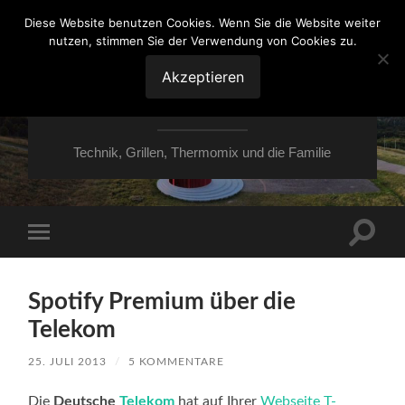
Diese Website benutzen Cookies. Wenn Sie die Website weiter
nutzen, stimmen Sie der Verwendung von Cookies zu.
VON ESSEN ÜBER
HESSEN NACH
Akzeptieren
MOERS
Technik, Grillen, Thermomix und die Familie
Suchfe
Mobile-
ein-/a
Menü
ein-/ausblenden
Spotify Premium über die
Telekom
25. JULI 2013
/
5 KOMMENTARE
Die
Deutsche
Telekom
hat auf Ihrer
Webseite T-