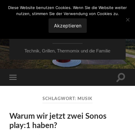
Diese Website benutzen Cookies. Wenn Sie die Website weiter
nutzen, stimmen Sie der Verwendung von Cookies zu.
VON ESSEN ÜBER
HESSEN NACH
Akzeptieren
MOERS
Technik, Grillen, Thermomix und die Familie
Suchfe
Mobile-
ein-/a
Menü
ein-/ausblenden
SCHLAGWORT:
MUSIK
Warum wir jetzt zwei Sonos
play:1 haben?