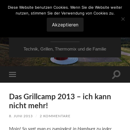
Diese Website benutzen Cookies. Wenn Sie die Website weiter
nutzen, stimmen Sie der Verwendung von Cookies zu.
VON ESSEN ÜBER
HESSEN NACH
Akzeptieren
MOERS
Technik, Grillen, Thermomix und die Familie
Suchfe
Mobile-
ein-/a
Menü
ein-/ausblenden
Das Grillcamp 2013 – ich kann
nicht mehr!
8. JUNI 2013
/
2 KOMMENTARE
Moin!
So sagt man es zumindest in Hamburg zu jeder