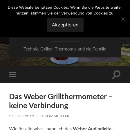
Diese Website benutzen Cookies. Wenn Sie die Website weiter
nutzen, stimmen Sie der Verwendung von Cookies zu.
VON ESSEN ÜBER
HESSEN NACH
Akzeptieren
MOERS
Technik, Grillen, Thermomix und die Familie
Suchfe
Mobile-
ein-/a
Menü
ein-/ausblenden
Das Weber Grillthermometer –
keine Verbindung
15. JULI 2012
/
1 KOMMENTAR
Wie ihr alle wisst, habe ich das
Weber Audiodigital-