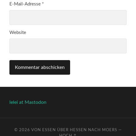
E-Mail-Adresse
*
Website
lelei at Mastodon
© 2026
VON ESSEN ÜBER HESSEN NACH MOERS
—
HOCH ↑