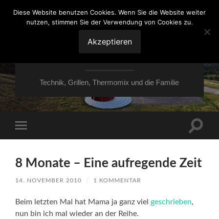
Diese Website benutzen Cookies. Wenn Sie die Website weiter
nutzen, stimmen Sie der Verwendung von Cookies zu.
VON ESSEN ÜBER
HESSEN NACH
Akzeptieren
MOERS
Technik, Grillen, Thermomix und die Familie
Suchfe
Mobile-
ein-/a
Menü
ein-/ausblenden
8 Monate – Eine aufregende Zeit
14. NOVEMBER 2010
/
1 KOMMENTAR
Beim letzten Mal hat Mama ja ganz viel
geschrieben
,
nun bin ich mal wieder an der Reihe.