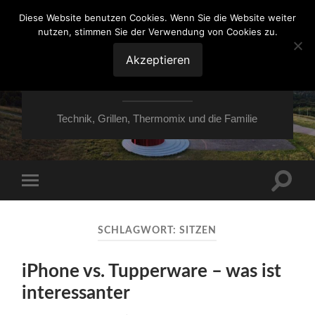
Diese Website benutzen Cookies. Wenn Sie die Website weiter
nutzen, stimmen Sie der Verwendung von Cookies zu.
VON ESSEN ÜBER
HESSEN NACH
Akzeptieren
MOERS
Technik, Grillen, Thermomix und die Familie
Suchfe
Mobile-
ein-/a
Menü
ein-/ausblenden
SCHLAGWORT:
SITZEN
iPhone vs. Tupperware – was ist
interessanter