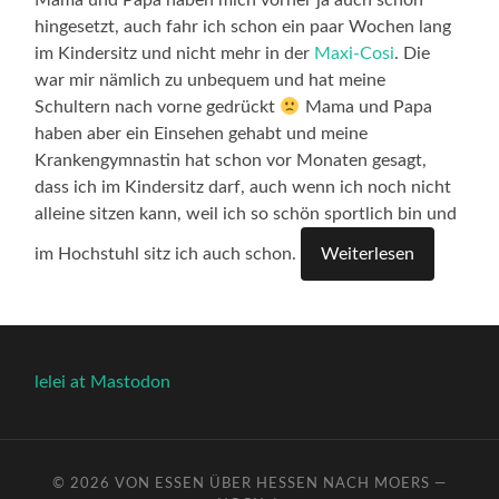
Mama und Papa haben mich vorher ja auch schon
hingesetzt, auch fahr ich schon ein paar Wochen lang
im Kindersitz und nicht mehr in der
Maxi-Cosi
. Die
war mir nämlich zu unbequem und hat meine
Schultern nach vorne gedrückt
Mama und Papa
haben aber ein Einsehen gehabt und meine
Krankengymnastin hat schon vor Monaten gesagt,
dass ich im Kindersitz darf, auch wenn ich noch nicht
alleine sitzen kann, weil ich so schön sportlich bin und
im Hochstuhl sitz ich auch schon.
Weiterlesen
lelei at Mastodon
© 2026
VON ESSEN ÜBER HESSEN NACH MOERS
—