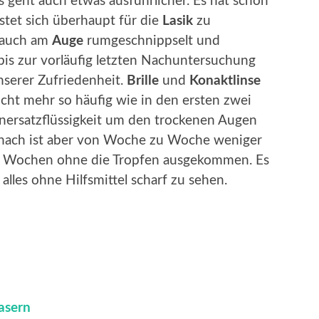
s geht auch etwas ausführlicher.
Es hat schon
tet sich überhaupt für die
Lasik
zu
h auch am
Auge
rumgeschnippselt und
 bis zur vorläufig letzten Nachuntersuchung
unserer Zufriedenheit.
Brille
und
Konaktlinse
icht mehr so häufig wie in den ersten zwei
nersatzflüssigkeit um den trockenen Augen
anach ist aber von Woche zu Woche weniger
3 Wochen ohne die Tropfen ausgekommen. Es
 alles ohne Hilfsmittel scharf zu sehen.
asern