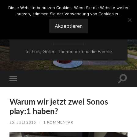
Diese Website benutzen Cookies. Wenn Sie die Website weiter
nutzen, stimmen Sie der Verwendung von Cookies zu.
VON ESSEN ÜBER
HESSEN NACH
Akzeptieren
MOERS
Technik, Grillen, Thermomix und die Familie
Suchfe
Mobile-
ein-/a
Menü
ein-/ausblenden
Warum wir jetzt zwei Sonos
play:1 haben?
25. JULI 2015
/
1 KOMMENTAR