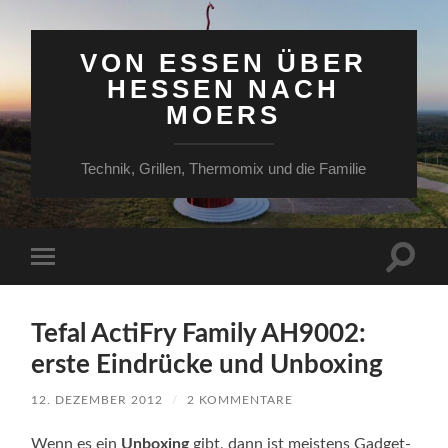
VON ESSEN ÜBER
HESSEN NACH
MOERS
Technik, Grillen, Thermomix und die Familie
Suchfe
Mobile-
ein-/a
Menü
ein-/ausblenden
Tefal ActiFry Family AH9002:
erste Eindrücke und Unboxing
12. DEZEMBER 2012
/
2 KOMMENTARE
Wenn es ein
Unboxing
gibt, dann ist meistens Gadget-