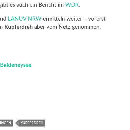
gibt es auch ein Bericht im
WDR
.
 und
LANUV NRW
ermitteln weiter – vorerst
in
Kupferdreh
aber vom Netz genommen.
 Baldeneysee
SINGEN
KUPFERDREH