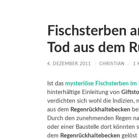
Fischsterben 
Tod aus dem R
4. DEZEMBER 2011
/
CHRISTIAN
/
1
Ist das
mysteriöse Fischsterben im
hinterhältige Einleitung von
Giftst
verdichten sich wohl die Indizien,
aus dem
Regenrückhaltebecken
bei
Durch den zunehmenden Regen nac
oder einer Baustelle dort könnten
dem
Regenrückhaltebecken
gelöst 