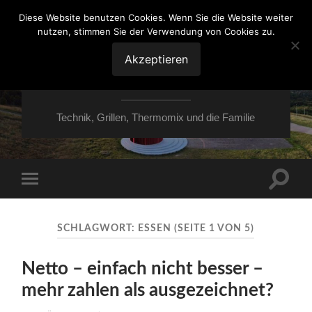
Diese Website benutzen Cookies. Wenn Sie die Website weiter
nutzen, stimmen Sie der Verwendung von Cookies zu.
VON ESSEN ÜBER
HESSEN NACH
Akzeptieren
MOERS
Technik, Grillen, Thermomix und die Familie
Suchfe
Mobile-
ein-/a
Menü
ein-/ausblenden
SCHLAGWORT:
ESSEN
(SEITE 1 VON 5)
Netto – einfach nicht besser –
mehr zahlen als ausgezeichnet?