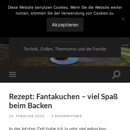
Diese Website benutzen Cookies. Wenn Sie die Website weiter
nutzen, stimmen Sie der Verwendung von Cookies zu.
VON ESSEN ÜBER
HESSEN NACH
Akzeptieren
MOERS
Technik, Grillen, Thermomix und die Familie
Suchfe
Mobile-
ein-/a
Menü
ein-/ausblenden
Rezept: Fantakuchen – viel Spaß
beim Backen
26. FEBRUAR 2010
/
3 KOMMENTARE
In der letzten Zeit habe ich ja sehr viel gebacken,