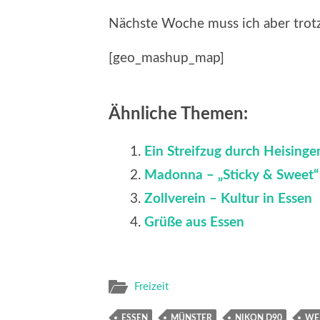
Nächste Woche muss ich aber trotz
[geo_mashup_map]
Ähnliche Themen:
Ein Streifzug durch Heisinge
Madonna – „Sticky & Sweet“ 
Zollverein – Kultur in Essen
Grüße aus Essen
Freizeit
ESSEN
MÜNSTER
NIKON D90
WE