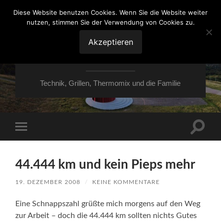
Diese Website benutzen Cookies. Wenn Sie die Website weiter
nutzen, stimmen Sie der Verwendung von Cookies zu.
VON ESSEN ÜBER
HESSEN NACH
Akzeptieren
MOERS
Technik, Grillen, Thermomix und die Familie
Suchfe
Mobile-
ein-/a
Menü
ein-/ausblenden
44.444 km und kein Pieps mehr
19. DEZEMBER 2008
/
KEINE KOMMENTARE
Eine Schnappszahl grüßte mich morgens auf den Weg
zur Arbeit – doch die 44.444 km sollten nichts Gutes