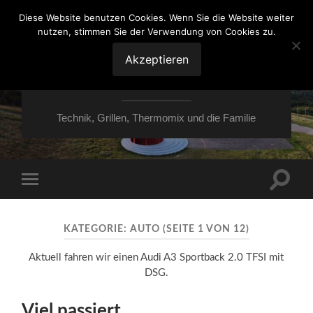
Diese Website benutzen Cookies. Wenn Sie die Website weiter
nutzen, stimmen Sie der Verwendung von Cookies zu.
VON ESSEN ÜBER
HESSEN NACH
Akzeptieren
MOERS
Technik, Grillen, Thermomix und die Familie
Suchfe
Mobile-
ein-/a
Menü
ein-/ausblenden
KATEGORIE:
AUTO
(SEITE 1 VON 12)
Aktuell fahren wir einen Audi A3 Sportback 2.0 TFSI mit
DSG.
Viel passiert …