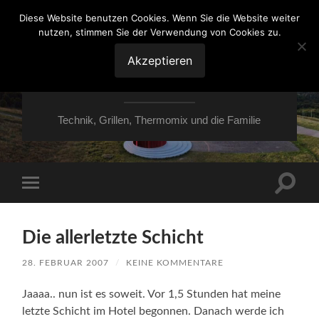
Diese Website benutzen Cookies. Wenn Sie die Website weiter
nutzen, stimmen Sie der Verwendung von Cookies zu.
VON ESSEN ÜBER
HESSEN NACH
Akzeptieren
MOERS
Technik, Grillen, Thermomix und die Familie
Suchfe
Mobile-
ein-/a
Menü
ein-/ausblenden
Die allerletzte Schicht
28. FEBRUAR 2007
/
KEINE KOMMENTARE
Jaaaa.. nun ist es soweit. Vor 1,5 Stunden hat meine
letzte Schicht im Hotel begonnen. Danach werde ich