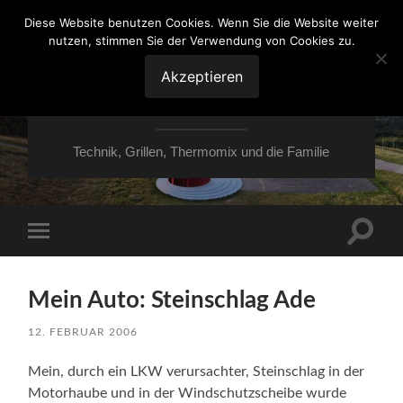
Diese Website benutzen Cookies. Wenn Sie die Website weiter
nutzen, stimmen Sie der Verwendung von Cookies zu.
VON ESSEN ÜBER
HESSEN NACH
Akzeptieren
MOERS
Technik, Grillen, Thermomix und die Familie
Suchfe
Mobile-
ein-/a
Menü
ein-/ausblenden
Mein Auto: Steinschlag Ade
12. FEBRUAR 2006
Mein, durch ein LKW verursachter, Steinschlag in der
Motorhaube und in der Windschutzscheibe wurde