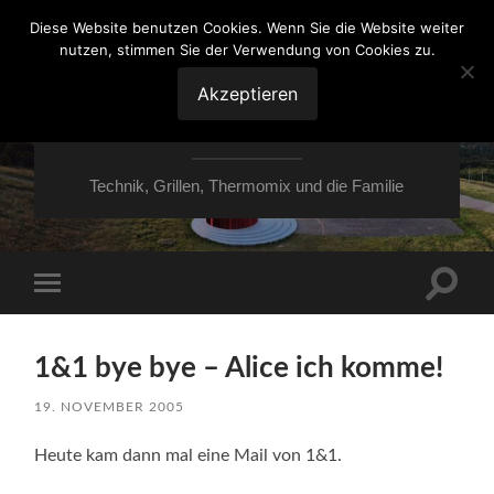
Diese Website benutzen Cookies. Wenn Sie die Website weiter
nutzen, stimmen Sie der Verwendung von Cookies zu.
VON ESSEN ÜBER
HESSEN NACH
Akzeptieren
MOERS
Technik, Grillen, Thermomix und die Familie
Suchfe
Mobile-
ein-/a
Menü
ein-/ausblenden
1&1 bye bye – Alice ich komme!
19. NOVEMBER 2005
Heute kam dann mal eine Mail von 1&1.