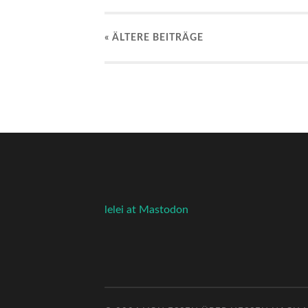
« ÄLTERE
BEITRÄGE
lelei at Mastodon