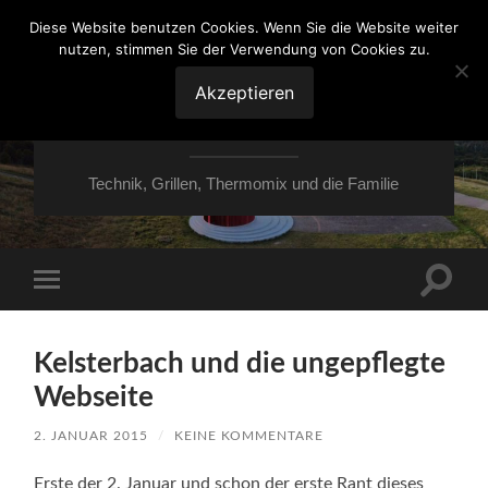
Diese Website benutzen Cookies. Wenn Sie die Website weiter
nutzen, stimmen Sie der Verwendung von Cookies zu.
VON ESSEN ÜBER
HESSEN NACH
Akzeptieren
MOERS
Technik, Grillen, Thermomix und die Familie
Suchfe
Mobile-
ein-/a
Menü
ein-/ausblenden
Kelsterbach und die ungepflegte
Webseite
2. JANUAR 2015
/
KEINE KOMMENTARE
Erste der 2. Januar und schon der erste Rant dieses