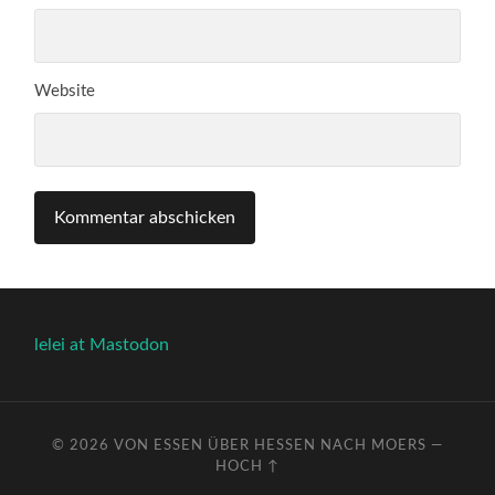
Website
lelei at Mastodon
© 2026
VON ESSEN ÜBER HESSEN NACH MOERS
—
HOCH ↑