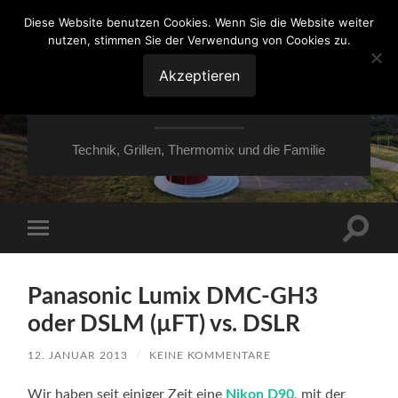
Diese Website benutzen Cookies. Wenn Sie die Website weiter
nutzen, stimmen Sie der Verwendung von Cookies zu.
VON ESSEN ÜBER
HESSEN NACH
Akzeptieren
MOERS
Technik, Grillen, Thermomix und die Familie
Suchfe
Mobile-
ein-/a
Menü
ein-/ausblenden
Panasonic Lumix DMC-GH3
oder DSLM (µFT) vs. DSLR
12. JANUAR 2013
/
KEINE KOMMENTARE
Wir haben seit einiger Zeit eine
Nikon D90
, mit der