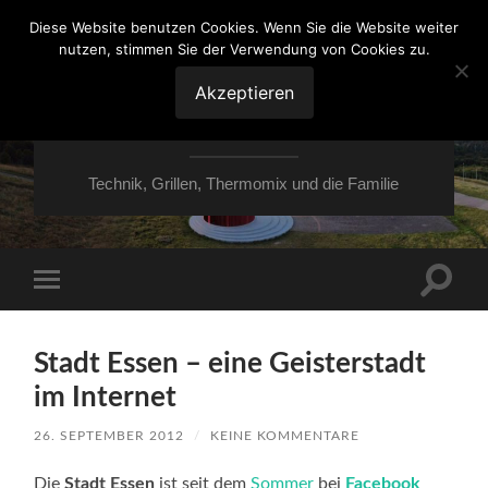
Diese Website benutzen Cookies. Wenn Sie die Website weiter
nutzen, stimmen Sie der Verwendung von Cookies zu.
VON ESSEN ÜBER
HESSEN NACH
Akzeptieren
MOERS
Technik, Grillen, Thermomix und die Familie
Suchfe
Mobile-
ein-/a
Menü
ein-/ausblenden
Stadt Essen – eine Geisterstadt
im Internet
26. SEPTEMBER 2012
/
KEINE KOMMENTARE
Die
Stadt Essen
ist seit dem
Sommer
bei
Facebook