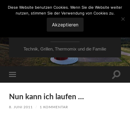
Diese Website benutzen Cookies. Wenn Sie die Website weiter
nutzen, stimmen Sie der Verwendung von Cookies zu.
VON ESSEN ÜBER
HESSEN NACH
Akzeptieren
MOERS
Technik, Grillen, Thermomix und die Familie
Suchfe
Mobile-
ein-/a
Menü
ein-/ausblenden
Nun kann ich laufen …
8. JUNI 2011
/
1 KOMMENTAR