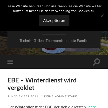
Diese Website benutzen Cookies. Wenn Sie die Website weiter
nutzen, stimmen Sie der Verwendung von Cookies zu.
VON ESSEN ÜBER
HESSEN NACH
Akzeptieren
MOERS
Technik, Grillen, Thermomix und die Familie
Suchfe
Mobile-
ein-/a
Menü
ein-/ausblenden
EBE – Winterdienst wird
vergoldet
9. NOVEMBER 2011
/
KEINE KOMMENTARE
Der
Winterdienst
der
EBE
, der sich die letzten
Jahre