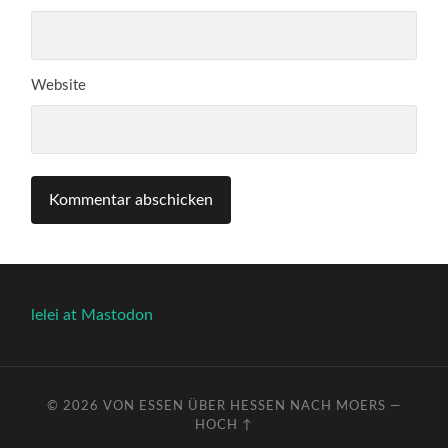
Website
lelei at Mastodon
© 2026
VON ESSEN ÜBER HESSEN NACH MOERS
—
HOCH ↑