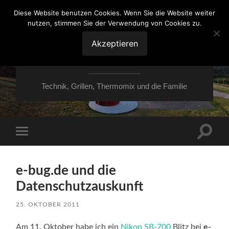
Diese Website benutzen Cookies. Wenn Sie die Website weiter
nutzen, stimmen Sie der Verwendung von Cookies zu.
VON ESSEN ÜBER
HESSEN NACH
Akzeptieren
MOERS
Technik, Grillen, Thermomix und die Familie
Suchfe
Mobile-
ein-/a
Menü
ein-/ausblenden
e-bug.de und die
Datenschutzauskunft
25. OKTOBER 2011
Am 11. Oktober habe ich ein
Nikon SB-700
Blitz bei
e-