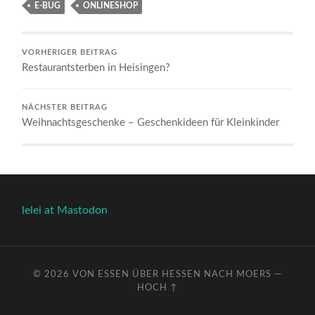
E-BUG
ONLINESHOP
VORHERIGER BEITRAG
Restaurantsterben in Heisingen?
NÄCHSTER BEITRAG
Weihnachtsgeschenke – Geschenkideen für Kleinkinder
lelei at Mastodon
© 2026
VON ESSEN ÜBER HESSEN NACH MOERS
—
HOCH ↑