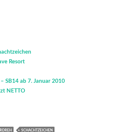
hachtzeichen
ave Resort
n – SB14 ab 7. Januar 2010
etzt NETTO
ERDREH
SCHACHTZEICHEN