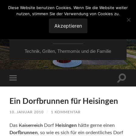
Diese Website benutzen Cookies. Wenn Sie die Website weiter
nutzen, stimmen Sie der Verwendung von Cookies zu.
VON ESSEN ÜBER
HESSEN NACH
Akzeptieren
MOERS
Technik, Grillen, Thermomix und die Familie
Suchfe
Mobile-
ein-/a
Menü
ein-/ausblenden
Ein Dorfbrunnen für Heisingen
10. JANUAR 2010
/
1 KOMMENTAR
Das
Kaiserreich
Dorf
Heisingen
hätte gerne einen
Dorfbrunnen
, so wie es sich für ein ordentliches Dorf