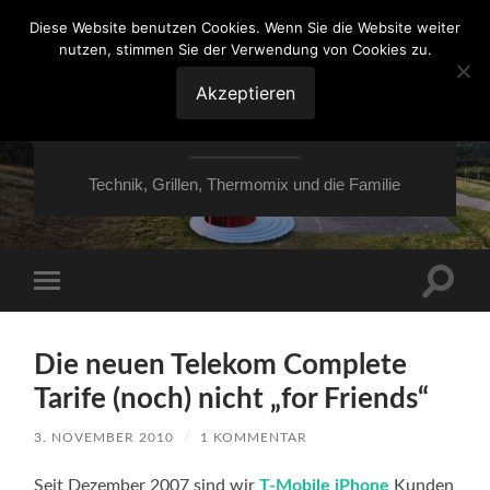
Diese Website benutzen Cookies. Wenn Sie die Website weiter
nutzen, stimmen Sie der Verwendung von Cookies zu.
VON ESSEN ÜBER
HESSEN NACH
Akzeptieren
MOERS
Technik, Grillen, Thermomix und die Familie
Suchfe
Mobile-
ein-/a
Menü
ein-/ausblenden
Die neuen Telekom Complete
Tarife (noch) nicht „for Friends“
3. NOVEMBER 2010
/
1 KOMMENTAR
Seit Dezember 2007 sind wir
T-Mobile
iPhone
Kunden