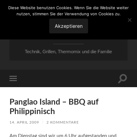
Diese Website benutzen Cookies. Wenn Sie die Website weiter
nutzen, stimmen Sie der Verwendung von Cookies zu.
VON ESSEN ÜBER
HESSEN NACH
Akzeptieren
MOERS
Technik, Grillen, Thermomix und die Familie
Suchfe
Mobile-
ein-/a
Menü
ein-/ausblenden
Panglao Island – BBQ auf
Philippinisch
14. APRIL 2009
/
2 KOMMENTARE
Am Dienstag sind wir um 6 Uhr aufgestanden und