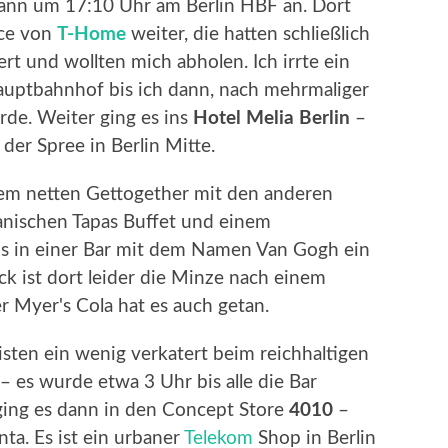
dann um 17:10 Uhr am Berlin HBF an. Dort
ice von
T-Home
weiter, die hatten schließlich
t und wollten mich abholen. Ich irrte ein
auptbahnhof bis ich dann, nach mehrmaliger
rde. Weiter ging es ins
Hotel Melia Berlin
–
der Spree in Berlin Mitte.
inem netten Gettogether mit den anderen
anischen Tapas Buffet und einem
s in einer Bar mit dem Namen Van Gogh ein
k ist dort leider die Minze nach einem
 Myer's Cola hat es auch getan.
ten ein wenig verkatert beim reichhaltigen
– es wurde etwa 3 Uhr bis alle die Bar
ging es dann in den Concept Store
4010
–
ta. Es ist ein urbaner
Telekom
Shop in Berlin