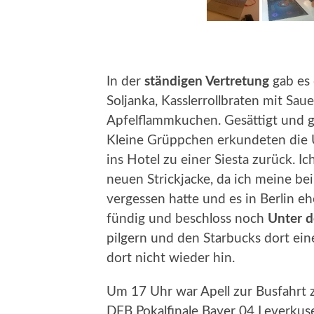
In der
ständigen Vertretung
gab es 
Soljanka, Kasslerrollbraten mit Sau
Apfelflammkuchen. Gesättigt und ge
Kleine Grüppchen erkundeten die 
ins Hotel zu einer Siesta zurück. Ic
neuen Strickjacke, da ich meine b
vergessen hatte und es in Berlin e
fündig und beschloss noch
Unter d
pilgern und den Starbucks dort ei
dort nicht wieder hin.
Um 17 Uhr war Apell zur Busfahrt
DFB Pokalfinale Bayer 04 Leverku