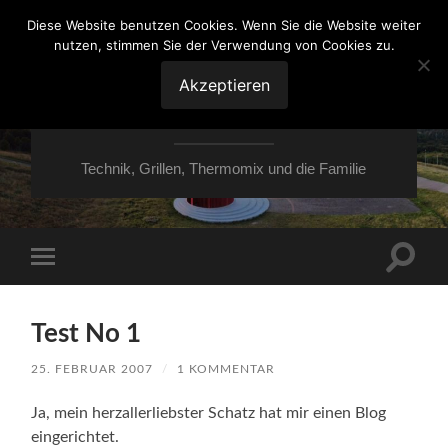
Diese Website benutzen Cookies. Wenn Sie die Website weiter
nutzen, stimmen Sie der Verwendung von Cookies zu.
VON ESSEN ÜBER
HESSEN NACH
Akzeptieren
MOERS
Technik, Grillen, Thermomix und die Familie
Suchfe
Mobile-
ein-/a
Menü
ein-/ausblenden
Test No 1
25. FEBRUAR 2007
/
1 KOMMENTAR
Ja, mein herzallerliebster Schatz hat mir einen Blog
eingerichtet.