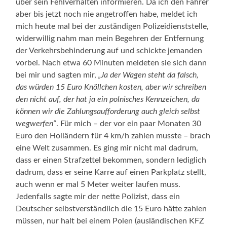
über sein Fehlverhalten informieren. Da ich den Fahrer
aber bis jetzt noch nie angetroffen habe, meldet ich
mich heute mal bei der zuständigen Polizeidienststelle,
widerwillig nahm man mein Begehren der Entfernung
der Verkehrsbehinderung auf und schickte jemanden
vorbei. Nach etwa 60 Minuten meldeten sie sich dann
bei mir und sagten mir,
„Ja der Wagen steht da falsch,
das würden 15 Euro Knöllchen kosten, aber wir schreiben
den nicht auf, der hat ja ein polnisches Kennzeichen, da
können wir die Zahlungsaufforderung auch gleich selbst
wegwerfen“
. Für mich – der vor ein paar Monaten 30
Euro den Holländern für 4 km/h zahlen musste – brach
eine Welt zusammen. Es ging mir nicht mal dadrum,
dass er einen Strafzettel bekommen, sondern lediglich
dadrum, dass er seine Karre auf einen Parkplatz stellt,
auch wenn er mal 5 Meter weiter laufen muss.
Jedenfalls sagte mir der nette Polizist, dass ein
Deutscher selbstverständlich die 15 Euro hätte zahlen
müssen, nur halt bei einem Polen (ausländischen KFZ