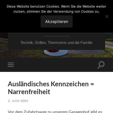
Diese Website benutzen Cookies. Wenn Sie die Website weiter
nutzen, stimmen Sie der Verwendung von Cookies zu.
VON ESSEN ÜBER
HESSEN NACH
Akzeptieren
MOERS
Technik, Grillen, Thermomix und die Familie
Suchfe
Mobile-
ein-/a
Menü
ein-/ausblenden
Ausländisches Kennzeichen =
Narrenfreiheit
2. JUNI 2005
Vor dem Zufahrtsweg zu unserem Garagenhof gibt es