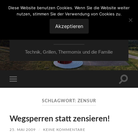
Diese Website benutzen Cookies. Wenn Sie die Website weiter
nutzen, stimmen Sie der Verwendung von Cookies zu.
VON ESSEN ÜBER
HESSEN NACH
Akzeptieren
MOERS
Technik, Grillen, Thermomix und die Familie
Suchfe
Mobile-
ein-/a
Menü
ein-/ausblenden
SCHLAGWORT:
ZENSUR
Wegsperren statt zensieren!
25. MAI 2009
/
KEINE KOMMENTARE