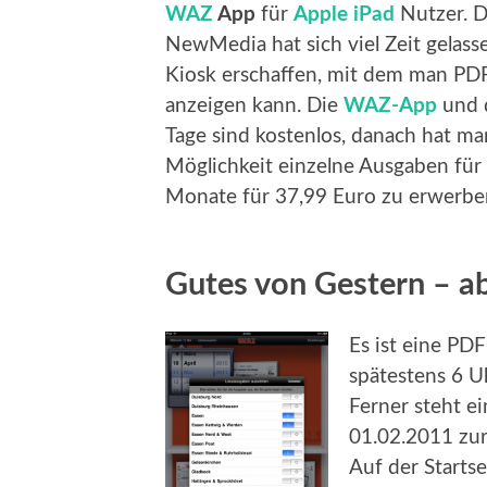
WAZ
App
für
Apple iPad
Nutzer. 
NewMedia hat sich viel Zeit gelass
Kiosk erschaffen, mit dem man PD
anzeigen kann. Die
WAZ-App
und d
Tage sind kostenlos, danach hat ma
Möglichkeit einzelne Ausgaben für
Monate für 37,99 Euro zu erwerb
Gutes von Gestern – ab
Es ist eine PD
spätestens 6 U
Ferner steht e
01.02.2011 zur
Auf der Starts