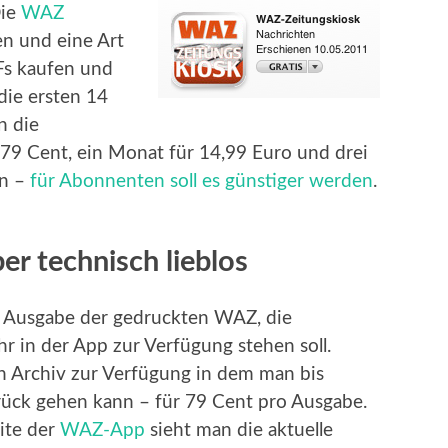
Die
WAZ
en und eine Art
Fs kaufen und
ie ersten 14
n die
 79 Cent, ein Monat für 14,99 Euro und drei
en –
für Abonnenten soll es günstiger werden
.
er technisch lieblos
F Ausgabe der gedruckten WAZ, die
hr in der App zur Verfügung stehen soll.
in Archiv zur Verfügung in dem man bis
ück gehen kann – für 79 Cent pro Ausgabe.
eite der
WAZ-App
sieht man die aktuelle