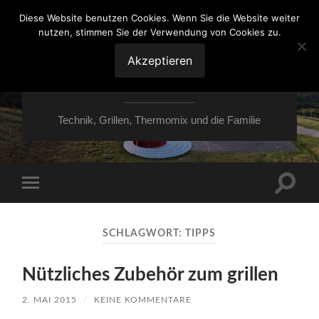
Diese Website benutzen Cookies. Wenn Sie die Website weiter
nutzen, stimmen Sie der Verwendung von Cookies zu.
VON ESSEN ÜBER
HESSEN NACH
Akzeptieren
MOERS
Technik, Grillen, Thermomix und die Familie
Suchfe
Mobile-
ein-/a
Menü
ein-/ausblenden
SCHLAGWORT:
TIPPS
Nützliches Zubehör zum grillen
2. MAI 2015
/
KEINE KOMMENTARE