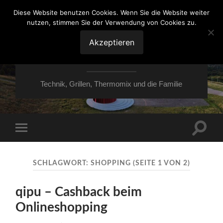
Diese Website benutzen Cookies. Wenn Sie die Website weiter
nutzen, stimmen Sie der Verwendung von Cookies zu.
VON ESSEN ÜBER
HESSEN NACH
Akzeptieren
MOERS
Technik, Grillen, Thermomix und die Familie
Suchfe
Mobile-
ein-/a
Menü
ein-/ausblenden
SCHLAGWORT:
SHOPPING
(SEITE 1 VON 2)
qipu – Cashback beim
Onlineshopping