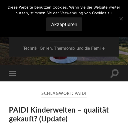
Diese Website benutzen Cookies. Wenn Sie die Website weiter
nutzen, stimmen Sie der Verwendung von Cookies zu.
VON ESSEN ÜBER
HESSEN NACH
Akzeptieren
MOERS
Technik, Grillen, Thermomix und die Familie
Suchfe
Mobile-
ein-/a
Menü
ein-/ausblenden
SCHLAGWORT:
PAIDI
PAIDI Kinderwelten – qualität
gekauft? (Update)