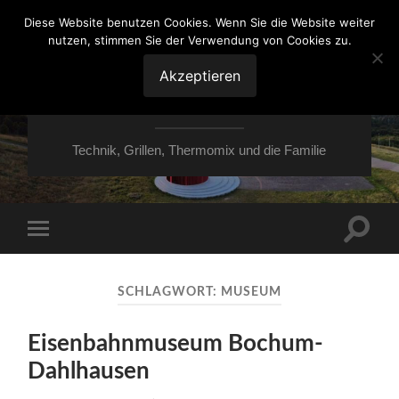
Diese Website benutzen Cookies. Wenn Sie die Website weiter
nutzen, stimmen Sie der Verwendung von Cookies zu.
VON ESSEN ÜBER
HESSEN NACH
Akzeptieren
MOERS
Technik, Grillen, Thermomix und die Familie
Suchfe
Mobile-
ein-/a
Menü
ein-/ausblenden
SCHLAGWORT:
MUSEUM
Eisenbahnmuseum Bochum-
Dahlhausen