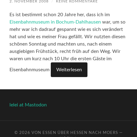
2. NOVEMBER 2008
/
KEINE KOMMENTARE
Es ist bestimmt schon 20 Jahre her, dass ich im
Eisenbahnmuseum in Bochum-Dahlhausen
war, um so
mehr war ich dadrauf gespannt wie es sich verändert
hat und wie es meiner Frau gefällt. Wir nutzten diesen
schönen Sonntag und machten uns, nach einem
ausgiebigen Frühstück, recht früh auf den Weg. Wir
waren um kurz nach 10 Uhr die ersten Gäste im
Eisenbahnmuseum
Weiterlesen
lelei at Mastodon
© 2026
VON ESSEN ÜBER HESSEN NACH MOERS
—