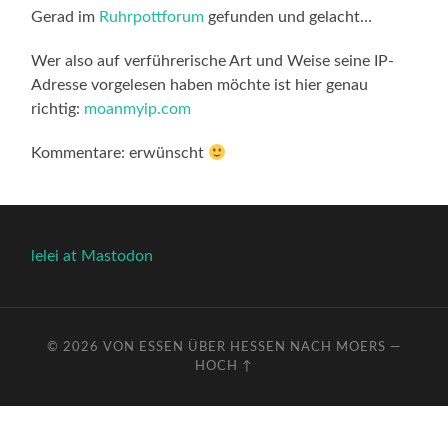
Gerad im
Ruhrpottforum
gefunden und gelacht…
Wer also auf verführerische Art und Weise seine IP-
Adresse vorgelesen haben möchte ist hier genau
richtig:
moanmyip.com
Kommentare: erwünscht
lelei at Mastodon
© 2026
VON ESSEN ÜBER HESSEN NACH MOERS
—
HOCH ↑