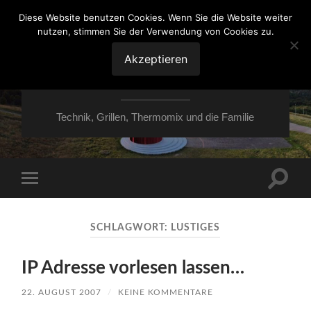
Diese Website benutzen Cookies. Wenn Sie die Website weiter
nutzen, stimmen Sie der Verwendung von Cookies zu.
VON ESSEN ÜBER
HESSEN NACH
Akzeptieren
MOERS
Technik, Grillen, Thermomix und die Familie
Suchfe
Mobile-
ein-/a
Menü
ein-/ausblenden
SCHLAGWORT:
LUSTIGES
IP Adresse vorlesen lassen…
22. AUGUST 2007
/
KEINE KOMMENTARE