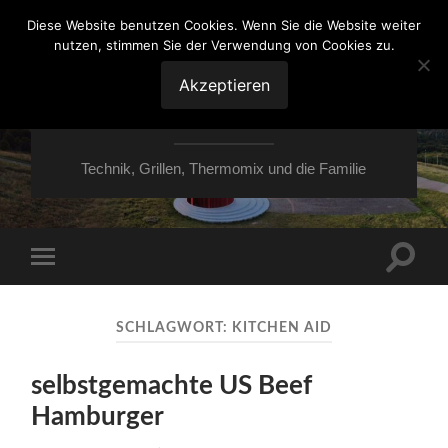
Diese Website benutzen Cookies. Wenn Sie die Website weiter
nutzen, stimmen Sie der Verwendung von Cookies zu.
VON ESSEN ÜBER
HESSEN NACH
Akzeptieren
MOERS
Technik, Grillen, Thermomix und die Familie
Suchfe
Mobile-
ein-/a
Menü
ein-/ausblenden
SCHLAGWORT:
KITCHEN AID
selbstgemachte US Beef
Hamburger