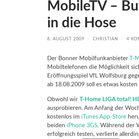
MobileTV – Bun
in die Hose
8. AUGUST 2009
/
CHRISTIAN
/
4 K
Der Bonner Mobilfunkanbieter
T-M
Mobiltelefonen die Möglichkeit sic
Eröffnungsspiel VfL Wolfsburg gege
ab 18.08.2009 soll es etwas kosten 
Obwohl wir
T-Home
LIGA total! H
ausprobieren. Am Anfang der Woch
kostenlos im
iTunes
App-Store
heru
beiden
iPhone 3GS
. Während der 
erfolgreich testen, verlierte aller