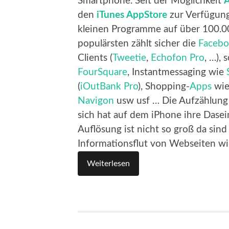
Smartphone. Seit der Möglichkeit
den
iTunes AppStore
zur Verfügung 
kleinen Programme auf über 100.
populärsten zählt sicher die
Faceb
Clients (
Tweetie
,
Echofon Pro
, …),
FourSquare
, Instantmessaging wie
(
iOutBank Pro
), Shopping-
Apps
wie
Navigon
usw usf … Die Aufzählung 
sich hat auf dem iPhone ihre Dasein
Auflösung ist nicht so groß da sind 
Informationsflut von Webseiten wi
Weiterlesen