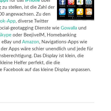
Apps
für das
iPhone
über
zu stellen, ist die Zahl der
000 angewachsen. Zu den
ook-App
, diverse Twitter
 social-geotagging Dienste wie
Gowalla
und
Skype
oder BeejiveIM, Homebanking
 eBay und
Amazon
, Navigations-Apps wie
der Apps wäre schier unendlich und jede für
sberechtigung. Das Display ist klein, die
kleine Helfer perfekt, die die
e Facebook auf das kleine Display anpassen.