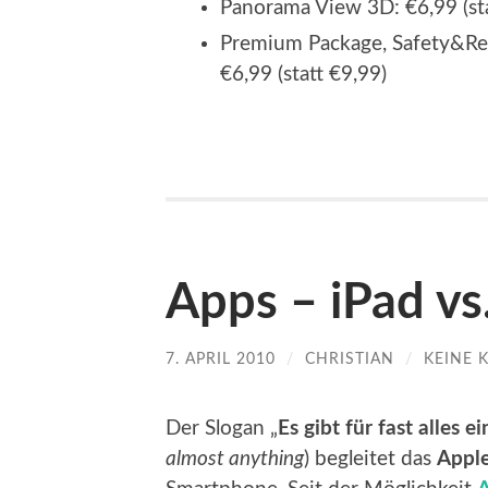
Panorama View 3D: €6,99 (sta
Premium Package, Safety&Re
€6,99 (statt €9,99)
Apps – iPad vs
7. APRIL 2010
/
CHRISTIAN
/
KEINE 
Der Slogan „
Es gibt für fast alles e
almost anything
) begleitet das
Appl