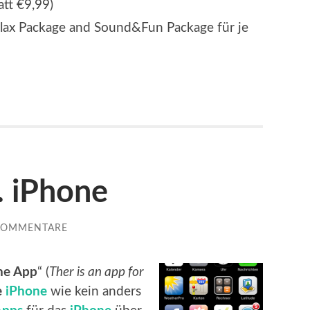
tt €9,99)
lax Package and Sound&Fun Package für je
. iPhone
KOMMENTARE
ine App
“ (
Ther is an app for
e
iPhone
wie kein anders