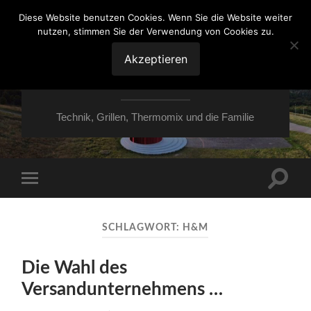
Diese Website benutzen Cookies. Wenn Sie die Website weiter
nutzen, stimmen Sie der Verwendung von Cookies zu.
VON ESSEN ÜBER
HESSEN NACH
Akzeptieren
MOERS
Technik, Grillen, Thermomix und die Familie
Suchfe
Mobile-
ein-/a
Menü
ein-/ausblenden
SCHLAGWORT:
H&M
Die Wahl des
Versandunternehmens …