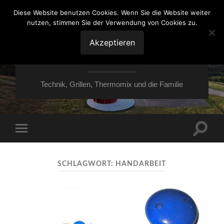
Diese Website benutzen Cookies. Wenn Sie die Website weiter
nutzen, stimmen Sie der Verwendung von Cookies zu.
VON ESSEN ÜBER
HESSEN NACH
Akzeptieren
MOERS
Technik, Grillen, Thermomix und die Familie
Suchfe
Mobile-
ein-/a
Menü
ein-/ausblenden
SCHLAGWORT:
HANDARBEIT