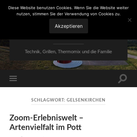
Diese Website benutzen Cookies. Wenn Sie die Website weiter
nutzen, stimmen Sie der Verwendung von Cookies zu.
VON ESSEN ÜBER
HESSEN NACH
Akzeptieren
MOERS
Technik, Grillen, Thermomix und die Familie
Suchfe
Mobile-
ein-/a
Menü
ein-/ausblenden
SCHLAGWORT:
GELSENKIRCHEN
Zoom-Erlebniswelt –
Artenvielfalt im Pott