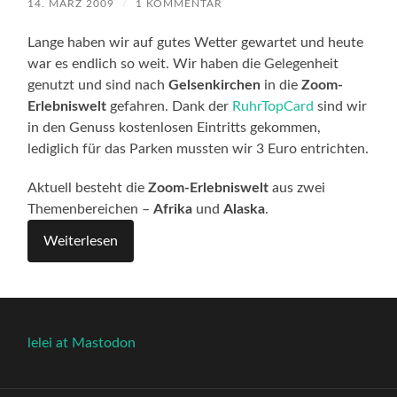
14. MÄRZ 2009
/
1 KOMMENTAR
Lange haben wir auf gutes Wetter gewartet und heute
war es endlich so weit. Wir haben die Gelegenheit
genutzt und sind nach
Gelsenkirchen
in die
Zoom-
Erlebniswelt
gefahren. Dank der
RuhrTopCard
sind wir
in den Genuss kostenlosen Eintritts gekommen,
lediglich für das Parken mussten wir 3 Euro entrichten.
Aktuell besteht die
Zoom-Erlebniswelt
aus zwei
Themenbereichen –
Afrika
und
Alaska
.
Weiterlesen
lelei at Mastodon