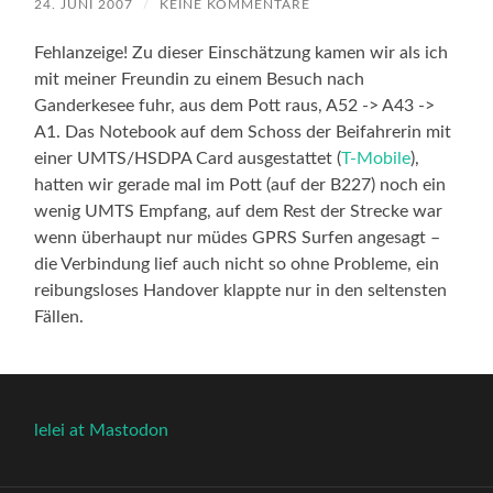
24. JUNI 2007
/
KEINE KOMMENTARE
Fehlanzeige! Zu dieser Einschätzung kamen wir als ich
mit meiner Freundin zu einem Besuch nach
Ganderkesee fuhr, aus dem Pott raus, A52 -> A43 ->
A1. Das Notebook auf dem Schoss der Beifahrerin mit
einer UMTS/HSDPA Card ausgestattet (
T-Mobile
),
hatten wir gerade mal im Pott (auf der B227) noch ein
wenig UMTS Empfang, auf dem Rest der Strecke war
wenn überhaupt nur müdes GPRS Surfen angesagt –
die Verbindung lief auch nicht so ohne Probleme, ein
reibungsloses Handover klappte nur in den seltensten
Fällen.
lelei at Mastodon