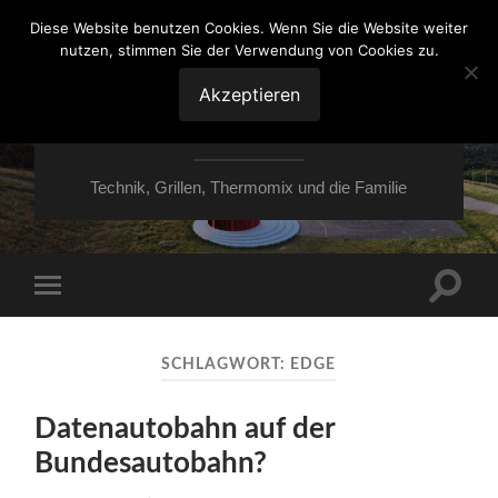
Diese Website benutzen Cookies. Wenn Sie die Website weiter
nutzen, stimmen Sie der Verwendung von Cookies zu.
VON ESSEN ÜBER
HESSEN NACH
Akzeptieren
MOERS
Technik, Grillen, Thermomix und die Familie
Suchfe
Mobile-
ein-/a
Menü
ein-/ausblenden
SCHLAGWORT:
EDGE
Datenautobahn auf der
Bundesautobahn?