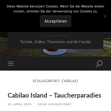
Diese Website benutzen Cookies. Wenn Sie die Website weiter
nutzen, stimmen Sie der Verwendung von Cookies zu.
VON ESSEN ÜBER
HESSEN NACH
Akzeptieren
MOERS
Technik, Grillen, Thermomix und die Familie
Suchfe
Mobile-
ein-/a
Menü
ein-/ausblenden
SCHLAGWORT:
CABILAO
Cabilao Island – Taucherparadies
20. APRIL 2009
/
KEINE KOMMENTARE