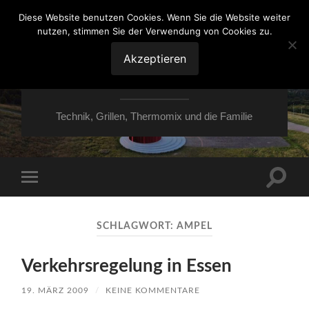
Diese Website benutzen Cookies. Wenn Sie die Website weiter
nutzen, stimmen Sie der Verwendung von Cookies zu.
VON ESSEN ÜBER
HESSEN NACH
Akzeptieren
MOERS
Technik, Grillen, Thermomix und die Familie
Suchfe
Mobile-
ein-/a
Menü
ein-/ausblenden
SCHLAGWORT:
AMPEL
Verkehrsregelung in Essen
19. MÄRZ 2009
/
KEINE KOMMENTARE